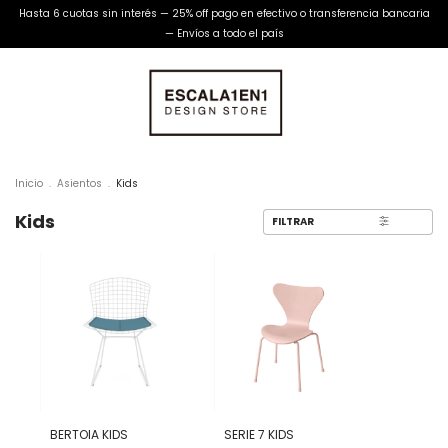
Hasta 6 cuotas sin interés — 25% off pago en efectivo o transferencia bancaria
— Envíos a todo el país
Inicio
.
Asientos
.
Kids
Kids
FILTRAR
BERTOIA KIDS
SERIE 7 KIDS