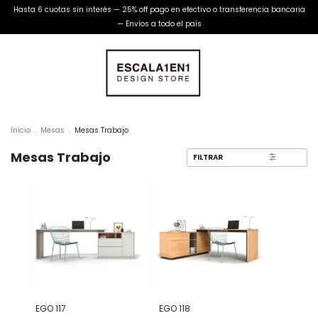
Hasta 6 cuotas sin interés — 25% off pago en efectivo o transferencia bancaria
— Envíos a todo el país
Inicio
.
Mesas
.
Mesas Trabajo
Mesas Trabajo
FILTRAR
EGO 117
EGO 118