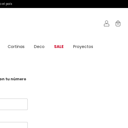
o el país
0
Cortinas
Deco
SALE
Proyectos
on tu número