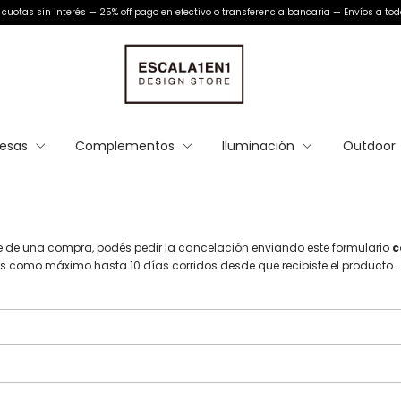
cuotas sin interés — 25% off pago en efectivo o transferencia bancaria — Envíos a tod
esas
Complementos
Iluminación
Outdoor
ste de una compra, podés pedir la cancelación enviando este formulario
c
s como máximo hasta 10 días corridos desde que recibiste el producto.