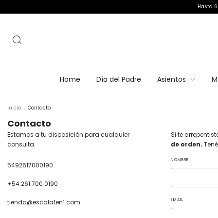
Hasta 6 
Home
Día del Padre
Asientos
M
Inicio
.
Contacto
Contacto
Estamos a tu disposición para cualquier
Si te arrepenti
consulta.
de orden.
Tené
NOMBRE
5492617000190
+54 261 700 0190
EMAIL
tienda@escala1en1.com