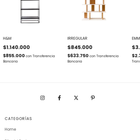
H&M
IRREGULAR
EMM
$1.140.000
$845.000
$3
$855.000
$633.750
$2.
con
Transferencia
con
Transferencia
Bancaria
Bancaria
Tran
CATEGORÍAS
Home