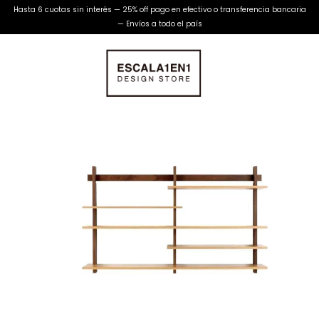
Hasta 6 cuotas sin interés — 25% off pago en efectivo o transferencia bancaria
— Envíos a todo el país