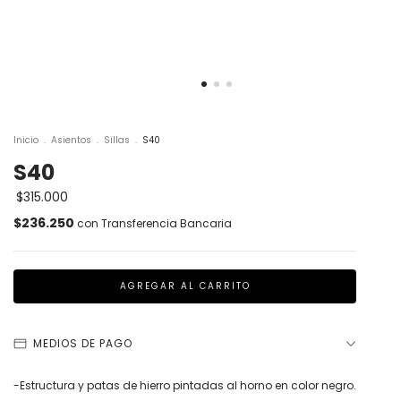
Inicio
.
Asientos
.
Sillas
.
S40
S40
$315.000
$236.250
con
Transferencia Bancaria
MEDIOS DE PAGO
-Estructura y patas de hierro p
intadas al horno en color negro.