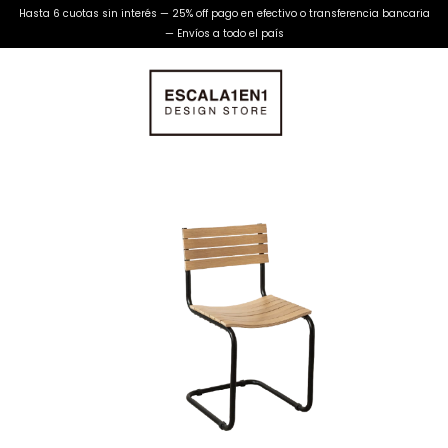
Hasta 6 cuotas sin interés — 25% off pago en efectivo o transferencia bancaria
— Envíos a todo el país