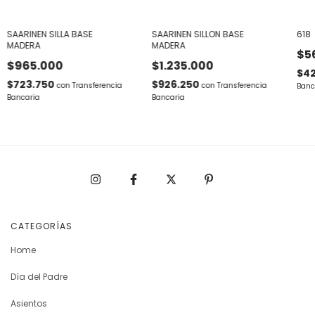
SAARINEN SILLA BASE
SAARINEN SILLON BASE
618
MADERA
MADERA
$5
$965.000
$1.235.000
$4
$723.750
$926.250
con
Transferencia
con
Transferencia
Banc
Bancaria
Bancaria
CATEGORÍAS
Home
Día del Padre
Asientos