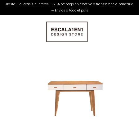
Hasta 6 cuotas sin interés — 25% off pago en efectivo o transferencia bancaria
— Envíos a todo el país