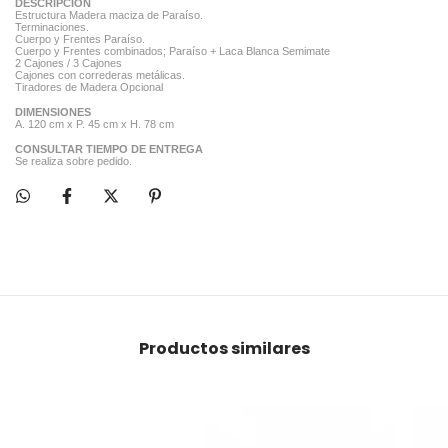
DESCRIPCION
Estructura Madera maciza de Paraíso.
Terminaciones.
Cuerpo y Frentes Paraíso.
Cuerpo y Frentes combinados; Paraíso + Laca Blanca Semimate
2 Cajones / 3 Cajones
Cajones con correderas metálicas.
Tiradores de Madera Opcional
DIMENSIONES
A. 120 cm x P. 45 cm x H. 78 cm
CONSULTAR TIEMPO DE ENTREGA
Se realiza sobre pedido.
Productos similares