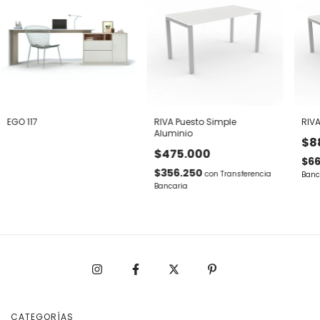
EGO 117
RIVA Puesto Simple
RIVA
Aluminio
$8
$475.000
$6
$356.250
con
Transferencia
Banc
Bancaria
CATEGORÍAS