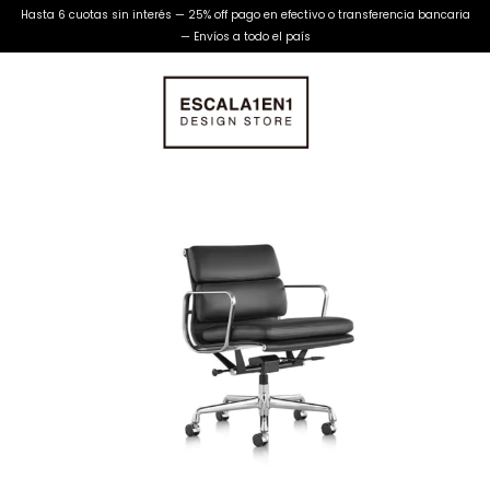
Hasta 6 cuotas sin interés — 25% off pago en efectivo o transferencia bancaria
— Envíos a todo el país