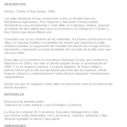
DESCRIPCION
Diseño. Charles & Ray Eames. 1958.
Las sillas Aluminum Group comenzaron como un desafío entre los
diseñadores legendarios. Eero Saarinen y Alexander Girard estaban
diseñando la casa del industrial J. Irwin Miller en Columbus, Indiana. Querían
un asiento de alta calidad para usar en el exterior y le solicitaron a Charles y
Ray Eames que desarrollaran uno.
Conocidos por su uso honesto de los materiales, los Eames construyeron sus
sillas con aluminio fundido y un bastidor de asiento que soportara la malla
sintética estirada. La suspensión del respaldo del asiento fue un logro técnico
importante y representó un punto de partida del concepto de la silla como una
carcasa sólida.
Esas sillas se convirtieron en el producto Aluminum Group, que comenzó a
fabricarse en 1958 y han sido un diseño popular desde su presentación en
1958. Y no es ninguna sorpresa. La silueta elegante, de líneas nítidas y
pulcras hacen que la silla sea apropiada para todo tipo de espacios, desde
hogares clásicos y contemporáneos hasta oficinas elegantes e instalaciones
vanguardistas.
Donde sea que se coloquen, estas sillas se pronuncian como la excelencia del
diseño duradero.
MATERIALES
Estructura de aluminio pulido.
Tapicería en Cuero Natural, Cuero Ecológico o Géneros.
La línea se compone de 3 versiones; Executive, Management y Side.
Las mismas están disponibles; con y sin brazos, rodantes, giratorias y fijas.
Sistema regulable en altura y basculante.
DIMENSIONES