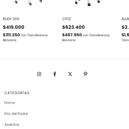
RUDY 200
CITIZ
ALU
$415.000
$623.400
$2
$311.250
$467.550
$1.
con
Transferencia
con
Transferencia
Bancaria
Bancaria
Tran
CATEGORÍAS
Home
Día del Padre
Asientos